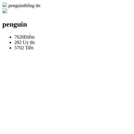
penguinthông tin
penguin
7626
Điểm
282
Uy tín
5702
Tiền