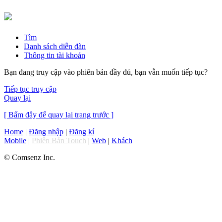
Tìm
Danh sách diễn đàn
Thông tin tài khoản
Bạn đang truy cập vào phiên bản đầy đủ, bạn vẫn muốn tiếp tục?
Tiếp tục truy cập
Quay lại
[ Bấm đây để quay lại trang trước ]
Home
|
Đăng nhập
|
Đăng kí
Mobile
|
Phiên Bản Touch
|
Web
|
Khách
© Comsenz Inc.