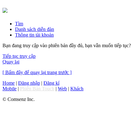
Tìm
Danh sách diễn đàn
Thông tin tài khoản
Bạn đang truy cập vào phiên bản đầy đủ, bạn vẫn muốn tiếp tục?
Tiếp tục truy cập
Quay lại
[ Bấm đây để quay lại trang trước ]
Home
|
Đăng nhập
|
Đăng kí
Mobile
|
Phiên Bản Touch
|
Web
|
Khách
© Comsenz Inc.