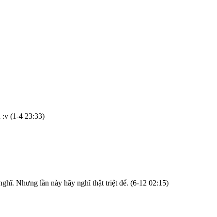
h :v
(1-4 23:33)
 nghĩ. Nhưng lần này hãy nghĩ thật triệt để.
(6-12 02:15)