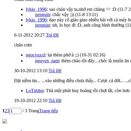
lykio_1996
: sao chán vậy ta,nhớ em chăng ^^ :D
(11-7 2
penguin
: chắc vậy ;))
(11-8 13:11)
lykio_1996
: dạo này cô giáo giao nhiều bài với cả máy 
penguin
: uh, lo học đi :D, anh cũng bình thường
(1
6-11-2012 20:27
Trả lời
|
chán cơm
ngocvuxxl
: lại thèm phở à ;;)
(10-31 02:16)
nguyen_nam
: thèm cháo rồi đây....chéc là muốn ăn 
30-10-2012 13:10
Trả lời
|
Đặt niềm tin... ...vào những điều chưa thấy... Cược cả đời... ...c
LọTương
: Thà một phút huy hoàng rồi chợt tắt, còn hơn
19-10-2012 22:10
Trả lời
|
1
2
3
/ 3 Trang
Trang tiếp