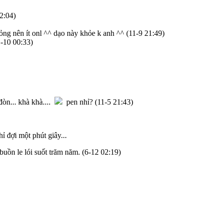
2:04)
hỏng nên ít onl ^^ dạo này khỏe k anh ^^
(11-9 21:49)
1-10 00:33)
đòn... khà khà....
pen nhỉ?
(11-5 21:43)
hỉ đợi một phút giây...
 buồn le lói suốt trăm năm.
(6-12 02:19)