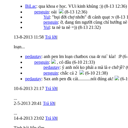
BiLac
: qua khoa e học. VUi kinh khủng :))
(8-13 12:36)
penguin
: oài
(8-13 12:36)
Yul
: "bụi đời chợ nhớn" đi cánh quạt :v
(8-13 
penguin
: ờ, đang tìm người cùng chí hướng nè
Yul
: ta nè ta nè =))
(8-13 21:32)
13-8-2013 11:58
Trả lời
|
loạn...
pedautay
: anh pen lm loạn chatbox cua 4r rui` kìa! :P
(6
penguin
:
, có đâu
(6-10 21:33)
pedautay
: ý anh nói ko phải a mà là e chớ jề?
(
penguin
: chắc cả 2
(6-10 21:38)
pedautay
: Sax anh pen đk cái...........nói đúng ak!
(6-1
10-6-2013 21:17
Trả lời
|
...
2-5-2013 20:41
Trả lời
|
...
14-4-2013 23:02
Trả lời
|
Tịnh hải liên tâm