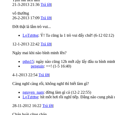
21-3-2013 21:36
Trả lời
|
vô thường
26-2-2013 17:09
Trả lời
|
Đời thật là lắm trò vui...
LọTương
: Ý! Ta cũng la 1 trò vui đấy chứ!
(6-12 02:12)
12-1-2013 22:42
Trả lời
|
Ngày mai khi nào bình minh lên?
pthn15
: ngày nào cũng 12h mới zậy lấy đâu ra bình min
penguin
: ==!
(1-5 16:40)
4-1-2013 22:54
Trả lời
|
Càng nghĩ càng rối, không nghĩ thì biết làm gì?
nguyen_nam
: đừng làm gì cả
(12-2 22:55)
LọTương
: hít môt hơi rồi nghĩ tiếp. Đằng nào cung phải
28-11-2012 16:22
Trả lời
|
Chán hoài cũng chán