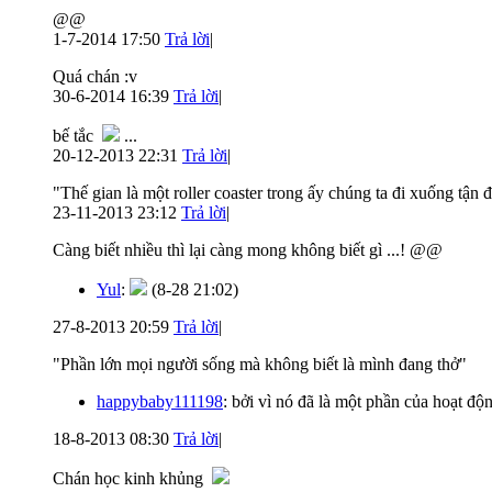
@@
1-7-2014 17:50
Trả lời
|
Quá chán :v
30-6-2014 16:39
Trả lời
|
bế tắc
...
20-12-2013 22:31
Trả lời
|
"Thế gian là một roller coaster trong ấy chúng ta đi xuống tận
23-11-2013 23:12
Trả lời
|
Càng biết nhiều thì lại càng mong không biết gì ...! @@
Yul
:
(8-28 21:02)
27-8-2013 20:59
Trả lời
|
"Phần lớn mọi người sống mà không biết là mình đang thở"
happybaby111198
: bởi vì nó đã là một phần của hoạt đ
18-8-2013 08:30
Trả lời
|
Chán học kinh khủng