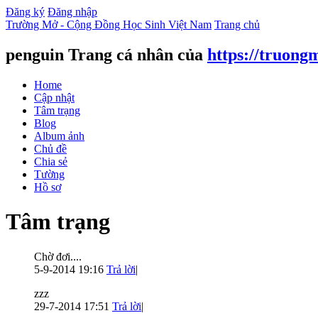
Đăng ký
Đăng nhập
Trường Mở - Cộng Đồng Học Sinh Việt Nam
Trang chủ
penguin Trang cá nhân của
https://truong
Home
Cập nhật
Tâm trạng
Blog
Album ảnh
Chủ đề
Chia sẻ
Tường
Hồ sơ
Tâm trạng
Chờ đơi....
5-9-2014 19:16
Trả lời
|
zzz
29-7-2014 17:51
Trả lời
|