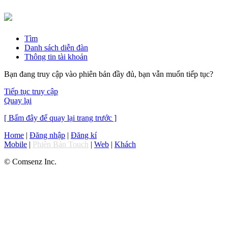
Tìm
Danh sách diễn đàn
Thông tin tài khoản
Bạn đang truy cập vào phiên bản đầy đủ, bạn vẫn muốn tiếp tục?
Tiếp tục truy cập
Quay lại
[ Bấm đây để quay lại trang trước ]
Home
|
Đăng nhập
|
Đăng kí
Mobile
|
Phiên Bản Touch
|
Web
|
Khách
© Comsenz Inc.