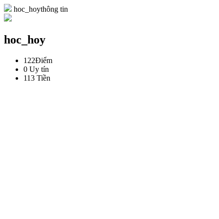
hoc_hoythông tin
hoc_hoy
122
Điểm
0
Uy tín
113
Tiền