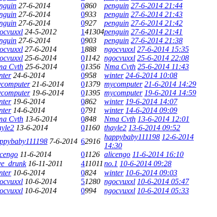
nguin
27-6-2014
0
860
penguin
27-6-2014 21:44
nguin
27-6-2014
0
933
penguin
27-6-2014 21:43
nguin
27-6-2014
0
927
penguin
27-6-2014 21:42
ocvuxxl
24-5-2012
1
41304
penguin
27-6-2014 21:41
nguin
27-6-2014
0
903
penguin
27-6-2014 21:38
ocvuxxl
27-6-2014
1
888
ngocvuxxl
27-6-2014 15:35
ocvuxxl
25-6-2014
0
1142
ngocvuxxl
25-6-2014 22:08
a Cvth
25-6-2014
0
1356
Nma Cvth
25-6-2014 11:43
nter
24-6-2014
0
958
winter
24-6-2014 10:08
computer
21-6-2014
0
1379
mycomputer
21-6-2014 14:29
computer
19-6-2014
0
1395
mycomputer
19-6-2014 14:59
nter
19-6-2014
0
862
winter
19-6-2014 14:07
nter
14-6-2014
0
791
winter
14-6-2014 09:09
a Cvth
13-6-2014
0
848
Nma Cvth
13-6-2014 12:01
ayle2
13-6-2014
0
1160
thayle2
13-6-2014 09:52
happybaby111198
12-6-2014
ppybaby111198
7-6-2014
6
2916
14:30
icengo
11-6-2014
0
1126
alicengo
11-6-2014 16:10
ve_drunk
16-11-2011
4
11011
no.1
10-6-2014 09:28
nter
10-6-2014
0
824
winter
10-6-2014 09:03
ocvuxxl
10-6-2014
5
1280
ngocvuxxl
10-6-2014 05:47
ocvuxxl
10-6-2014
0
994
ngocvuxxl
10-6-2014 05:33