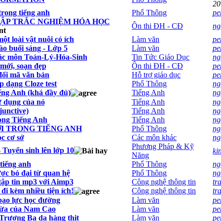
20
trong tiếng anh
Phổ Thông
pe
TẬP TRẮC NGHIỆM HÓA HỌC
Ôn thi ĐH - CĐ
ng
ột loài vật nuôi có ích
Làm văn
pe
ào buổi sáng - Lớp 5
Làm văn
pe
các môn Toán-Lý-Hóa-Sinh
Tin Tức Giáo Dục
ng
 mới, soạn đẹp
Ôn thi ĐH - CĐ
pe
đổi mã văn bản
Hỗ trợ giáo dục
pe
p dạng Cloze test
Phổ Thông
ng
iếng Anh (khá đầy đủ)
Tiếng Anh
ng
ử dụng của nó
Tiếng Anh
ng
junctive)
Tiếng Anh
ng
rong Tiếng Anh
Tiếng Anh
ng
ỜI TRONG TIẾNG ANH
Phổ Thông
ng
ọc cơ sở
Các môn khác
ng
Phương Pháp & Kỹ
Tuyển sinh lên lớp 10
ki
Năng
 tiếng anh
Phổ Thông
ng
ợc bỏ đại từ quan hệ
Phổ Thông
ng
tập tin mp3 với Aimp3
Công nghệ thông tin
tr
i kèm nhiều tiện ích!
Công nghệ thông tin
tr
 bạo lực học đường
Làm văn
pe
hừa của Nam Cao
Làm văn
pe
n Trương Ba da hàng thịt
Làm văn
pe