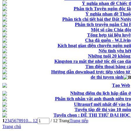
Ý nghĩa nhan đề Chiếc t
Phân tích Tuyên ngôn độc l
Ý nghĩa nhan đề Thuố
Phân tích chi tiết bài thơ Đất N
Phân tích truyện ngắn Chí
Một số câu Chia độn
Tổng hợp tài liệu lu
Cha đã quên - W.Livin
Kích hoạt giao diện chuyển ngôn ng
Nếu tình yêu hết
Những tuổi 20 không 
Kingston ra mắt thẻ nhớ tốc độ cao d
Tìm điện thoại bằng c
Hướng dẫn download trực tiếp video từ
de thi tuyen sinh
Tạo Web
Những điểm du lịch hấp dẫn ở
Phân tích nhân vật anh thanh niên tro
Ultrasurf mới nhất để vào f
Tuyển tập đề thi vào 10 môn
Tuyển chọn : ĐỀ THI THỬ ĐẠI HỌC 
1
2
3
4
5
6
7
8
9
10
... 12
/ 12 Trang
Trang tiếp
Trang chủ