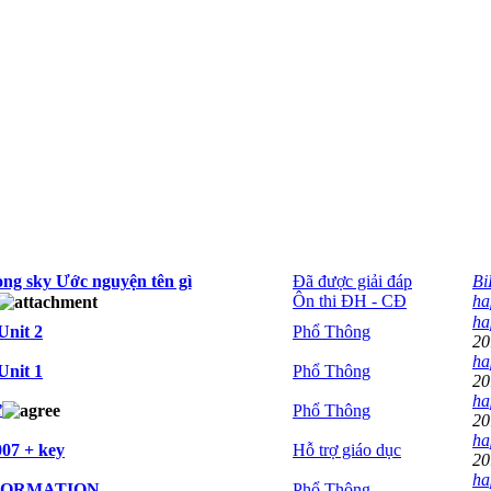
rong sky Ước nguyện tên gì
Đã được giải đáp
Bi
Ôn thi ĐH - CĐ
ha
ha
Unit 2
Phổ Thông
20
ha
Unit 1
Phổ Thông
20
ha
ừ
Phổ Thông
20
ha
007 + key
Hỗ trợ giáo dục
20
ha
FORMATION
Phổ Thông