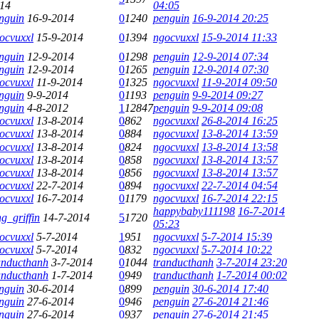
14
04:05
nguin
16-9-2014
0
1240
penguin
16-9-2014 20:25
ocvuxxl
15-9-2014
0
1394
ngocvuxxl
15-9-2014 11:33
nguin
12-9-2014
0
1298
penguin
12-9-2014 07:34
nguin
12-9-2014
0
1265
penguin
12-9-2014 07:30
ocvuxxl
11-9-2014
0
1325
ngocvuxxl
11-9-2014 09:50
nguin
9-9-2014
0
1193
penguin
9-9-2014 09:27
nguin
4-8-2012
1
12847
penguin
9-9-2014 09:08
ocvuxxl
13-8-2014
0
862
ngocvuxxl
26-8-2014 16:25
ocvuxxl
13-8-2014
0
884
ngocvuxxl
13-8-2014 13:59
ocvuxxl
13-8-2014
0
824
ngocvuxxl
13-8-2014 13:58
ocvuxxl
13-8-2014
0
858
ngocvuxxl
13-8-2014 13:57
ocvuxxl
13-8-2014
0
856
ngocvuxxl
13-8-2014 13:57
ocvuxxl
22-7-2014
0
894
ngocvuxxl
22-7-2014 04:54
ocvuxxl
16-7-2014
0
1179
ngocvuxxl
16-7-2014 22:15
happybaby111198
16-7-2014
ng_griffin
14-7-2014
5
1720
05:23
ocvuxxl
5-7-2014
1
951
ngocvuxxl
5-7-2014 15:39
ocvuxxl
5-7-2014
0
832
ngocvuxxl
5-7-2014 10:22
anducthanh
3-7-2014
0
1044
tranducthanh
3-7-2014 23:20
anducthanh
1-7-2014
0
949
tranducthanh
1-7-2014 00:02
nguin
30-6-2014
0
899
penguin
30-6-2014 17:40
nguin
27-6-2014
0
946
penguin
27-6-2014 21:46
nguin
27-6-2014
0
937
penguin
27-6-2014 21:45