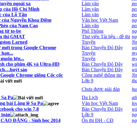
huyền ngoài xa
Làm văn
pe
ập của Hồ Chí Minh
Làm văn
pe
c của Lỗ Tấn
Làm văn
pe
ước của Nguyễn Khoa Điềm
Văn học Việt Nam
ng
 Phèo của Nam Cao
Làm văn
pe
g từ to-be
Phổ Thông
ng
yện thi GMAT
Thư viện Tài liệu - đề thi
ng
gston Larned
Truyện
Nm
ữ mới trong Google Chrome
Bàn Chuyện Đó Đây
wi
 hạn...
Truyện
my
muốn lớn...
Truyện
my
ành cho phim 4K và Ultra-HD
Bàn Chuyện Đó Đây
wi
ách…huýt sáo
Bàn Chuyện Đó Đây
wi
 Google Chrome giống Cốc cốc
Công nghệ thông tin
Nm
Lớp 9
th
Chưa được giải đáp
ha
 Sa Pa
Du Lịch
al
ng bài Lặng lẽ Sa Pa
Văn học Việt Nam
lo
acebook cho win 7,8
Bàn Chuyện Đó Đây
wi
 toán
Lớp 9
ng
CAO ĐẲNG - Sinh học 2014
Ôn thi ĐH - CĐ
ng