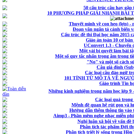
50 cấu trúc câu hay gặp 
10 PHƯƠNG PHÁP GIẢI NHANH BÀI 
Thuyết minh về con heo (lợn) - m
Đoạn văn ngắn tả cảnh biển v
Cấu trúc đề thi Đại học năm 2015 
Giáo án toán 10 cơ bản
UConvert 1.3 - Chuyển 
Một vài bí quyết làm bài tậ
Một số quy tắc nhấn trọng âm trong t
"No" và một số cách s
Câu giả định (Sub
Các loại câu đảo ngữ t
101 TÍNH TỪ MÔ TẢ VỀ NGƯ
Giáo trình Tin h
Những kinh nghiệm trong năm học lớp 9 - 
Các loại quả trong
Mệnh đề quan hệ rút gọn và lư
Hướng dẫn thêm thông tin vào 
Aimp3 - Phần mềm nghe nhạc miễn phí đ
Nghị luận xã hội về vấn đề
Phân tích tác phẩm Đời t
Phân tích triết lý sống trong Hồ