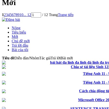
Mới
1
2
3
4
5
6
7
8
9
10
... 12
/ 12 Trang
Trang tiếp
Nóng
Tiêu biểu
Mới
Chủ đề mới
Trả lời đầu
Bài của tôi
Tiêu đề
Diễn đàn/Nhóm
Tác giả
Trả lời
Bài mới
bài hát đa linh đa linh đá linh đa t
Chia sẻ tài liệu Sinh 12
Tiếng Anh 11 - 
Tiếng Anh 11 - 
Cách chia động t
Microsoft Office 2
SENTENCE TRANS