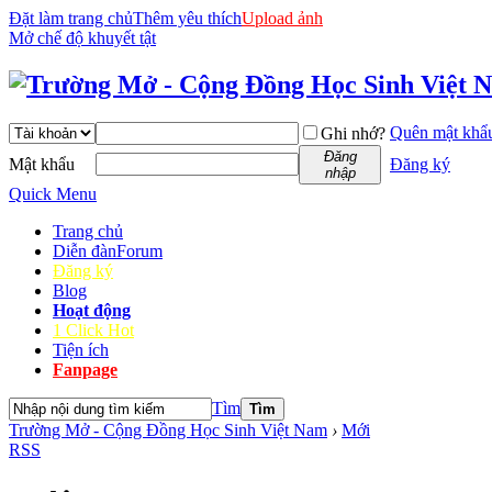
Đặt làm trang chủ
Thêm yêu thích
Upload ảnh
Mở chế độ khuyết tật
Quên mật khẩ
Ghi nhớ?
Đăng
Mật khẩu
Đăng ký
nhập
Quick Menu
Trang chủ
Diễn đàn
Forum
Đăng ký
Blog
Hoạt động
1 Click Hot
Tiện ích
Fanpage
Tìm
Tìm
Trường Mở - Cộng Đồng Học Sinh Việt Nam
›
Mới
RSS